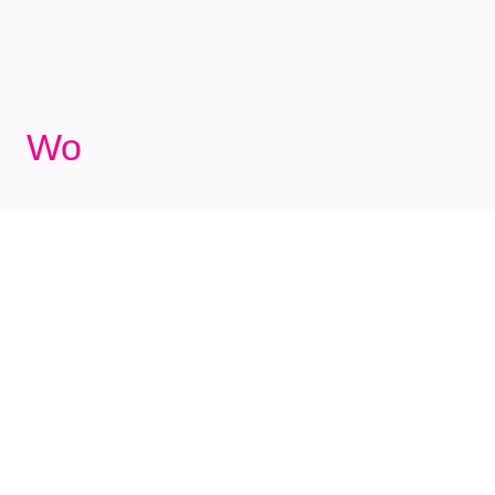
Wo
Bar Sieben
Helmstr. 7
90419 Nürnberg
Wann
Dienstag - Sonntag
17:00 - 00.00 Uhr
Bei Events und guter Stimmung lassen wir auch länger auf.